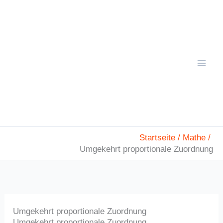
Zum
Mai
Inhalt
Men
springen
Startseite
Mathe
Umgekehrt proportionale Zuordnung
Umgekehrt proportionale Zuordnung
Umgekehrt proportionale Zuordnung