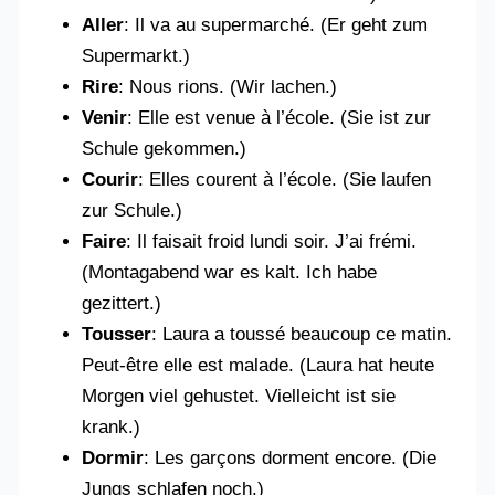
Aller
: Il va au supermarché. (Er geht zum
Supermarkt.)
Rire
: Nous rions. (Wir lachen.)
Venir
: Elle est venue à l’école. (Sie ist zur
Schule gekommen.)
Courir
: Elles courent à l’école. (Sie laufen
zur Schule.)
Faire
: Il faisait froid lundi soir. J’ai frémi.
(Montagabend war es kalt. Ich habe
gezittert.)
Tousser
: Laura a toussé beaucoup ce matin.
Peut-être elle est malade. (Laura hat heute
Morgen viel gehustet. Vielleicht ist sie
krank.)
Dormir
: Les garçons dorment encore. (Die
Jungs schlafen noch.)