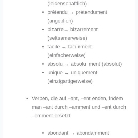
(leidenschaftlich)
prétendu → prétendument
(angeblich)
bizarre→ bizarrement
(seltsamerweise)
facile → facil
e
ment
(einfacherweise)
absolu → absolu
_
ment (absolut)
unique → uniquement
(einzigartigerweise)
Verben, die auf –ant, –ent enden, indem
man –ant durch –amment und –ent durch
–emment ersetzt
abondant → abondamment