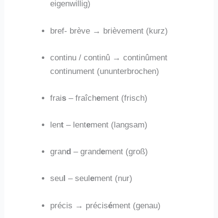
eigenwillig)
bref- brève → brièvement (kurz)
continu / continû → continûment
continument (ununterbrochen)
frai
s
– fraîch
e
ment (frisch)
len
t
– lent
e
ment (langsam)
gran
d
– grand
e
ment (groß)
seu
l
– seul
e
ment (nur)
précis → précis
é
ment (genau)