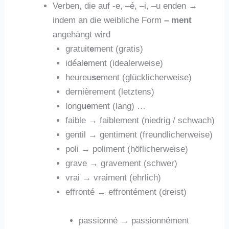
Verben, die auf -e, –é, –i, –u enden →
indem an die weibliche Form
– ment
angehängt wird
gratuit
e
ment (gratis)
idéal
e
ment (idealerweise)
heureu
se
ment (glücklicherweise)
dernièrement (letztens)
long
ue
ment (lang) …
faible → faiblement (niedrig / schwach)
gentil → gentiment (freundlicherweise)
poli → poliment (höflicherweise)
grave → gravement (schwer)
vrai → vraiment (ehrlich)
effronté → effrontément (dreist)
passionné → passionnément