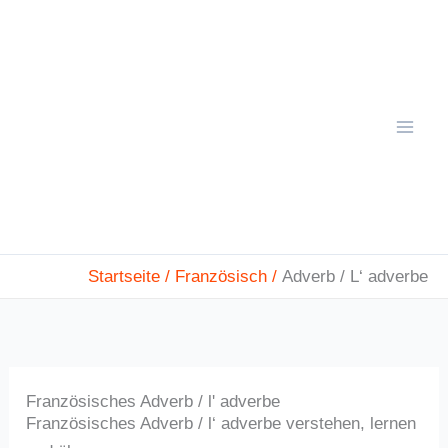
Zum
Mai
Inhalt
Men
springen
Startseite
Französisch
Adverb / L‘ adverbe
Französisches Adverb / l' adverbe
Französisches Adverb / l‘ adverbe verstehen, lernen