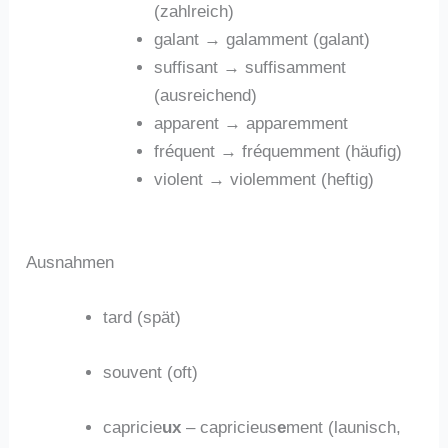
(zahlreich)
galant → galamment (galant)
suffisant → suffisamment
(ausreichend)
apparent → apparemment
fréquent → fréquemment (häufig)
violent → violemment (heftig)
Ausnahmen
tard (spät)
souvent (oft)
capricie
ux
– capricieus
e
ment (launisch,