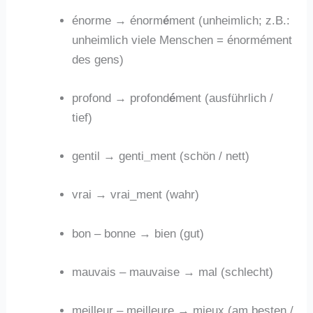
énorme → énorm
é
ment (unheimlich; z.B.:
unheimlich viele Menschen = énormément
des gens)
profond → profond
é
ment (ausführlich /
tief)
gentil → genti
_
ment (schön / nett)
vrai → vrai_ment (wahr)
bon – bonne → bien (gut)
mauvais – mauvaise → mal (schlecht)
meilleur – meilleure → mieux (am besten /