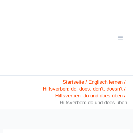
Zum
Mai
Inhalt
Men
springen
Startseite
Englisch lernen
Hilfsverben: do, does, don’t, doesn’t
Hilfsverben: do und does üben
Hilfsverben: do und does üben