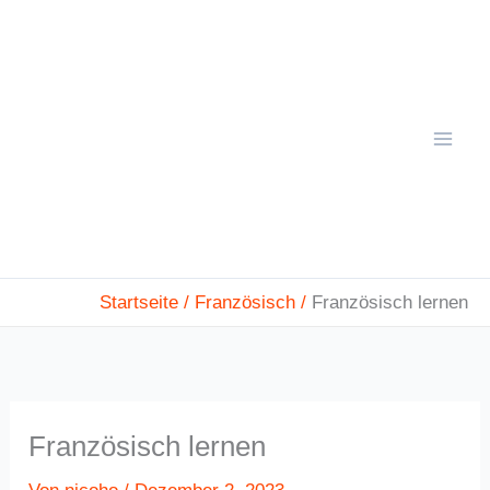
Zum
Mai
Inhalt
Men
springen
Startseite
Französisch
Französisch lernen
Französisch lernen