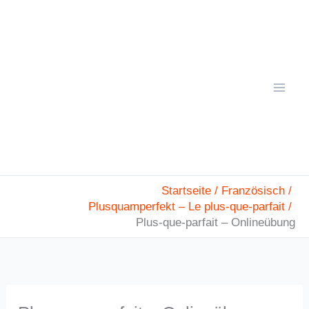
Zum
Mai
Inhalt
Men
springen
Startseite
Französisch
Plusquamperfekt – Le plus-que-parfait
Plus-que-parfait – Onlineübung