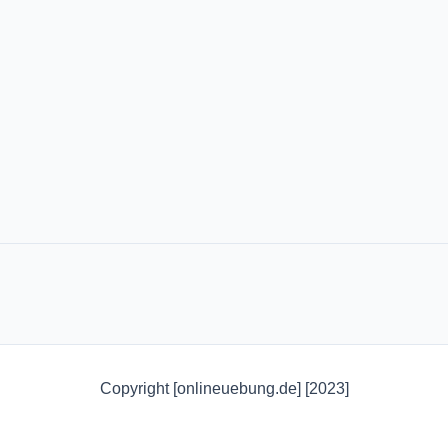
a
c
h
:
Copyright [onlineuebung.de] [2023]