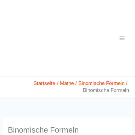
Zum
Mai
Inhalt
Men
springen
Startseite
Mathe
Binomische Formeln
Binomische Formeln
Binomische Formeln