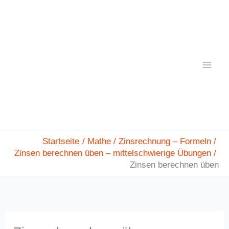
Zum
Mai
Inhalt
Men
springen
Startseite
Mathe
Zinsrechnung – Formeln
Zinsen berechnen üben – mittelschwierige Übungen
Zinsen berechnen üben