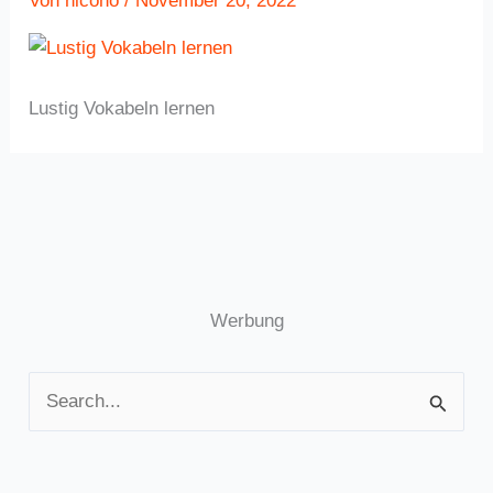
Von
nicoho
/
November 20, 2022
Lustig Vokabeln lernen
Werbung
S
u
c