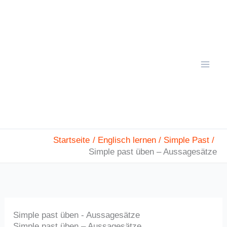
Zum
Mai
Inhalt
Men
springen
Startseite
Englisch lernen
Simple Past
Simple past üben – Aussagesätze
Simple past üben - Aussagesätze
Simple past üben – Aussagesätze