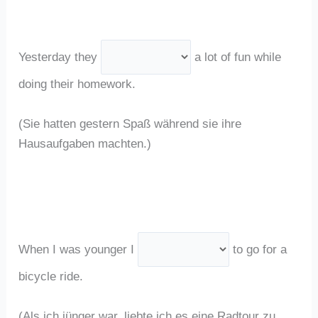
Yesterday they
a lot of fun while
doing their homework.
(Sie hatten gestern Spaß während sie ihre
Hausaufgaben machten.)
When I was younger I
to go for a
bicycle ride.
(Als ich jünger war, liebte ich es eine Radtour zu