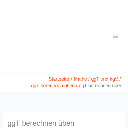
Zum
Mai
Inhalt
Men
springen
Startseite
Mathe
ggT und kgV
ggT berechnen üben
ggT berechnen üben
ggT berechnen üben